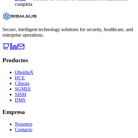
completa
Secure, intelligent technology solutions for security, healthcare, and
enterprise operations.
Productos
ObsidiaX
HCE
Clinora
SGMIA
SISM
DMS
Empresa
Nosotros
Contacto